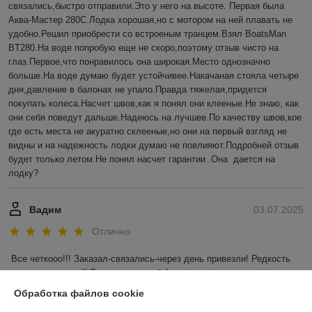
связались,быстро отправили.Это у него на высоте. Первая была 
Аква-Мастер 280С.Лодка хорошая,но с мотором на ней плавать не 
удобно.Решил приобрести со встроеным транцем.Взял BoatsMan 
BT280.На воде попробую еще не скоро,поэтому отзыв чисто на 
глаз.Первое,что понравилось она широкая.Место однозначно 
больше.На воде думаю будет устойчивее.Накачаная стояла четыре 
дня,давление в балонах не упало.Правда тяжелая,придется 
покупать колеса.Насчет швов,как я понял они клееные.Не знаю, как 
они себя поведут дальше.Надеюсь на лучшее.По качеству швов,кое 
где есть места не акуратно склееные,но они на первый взгляд не 
видны и на надежность лодки думаю не повлияют.Подробней отзыв 
будет только летом.Не понял насчет гарантии .Она  дается на 
лодку?
Вадим
03.07.2025
Отлично
Все четкооо!!! Заказал-связались-через день привезли! Редкость 
для наших широт)) Большое спасибо!
Обработка файлов cookie
Показать все отзывы