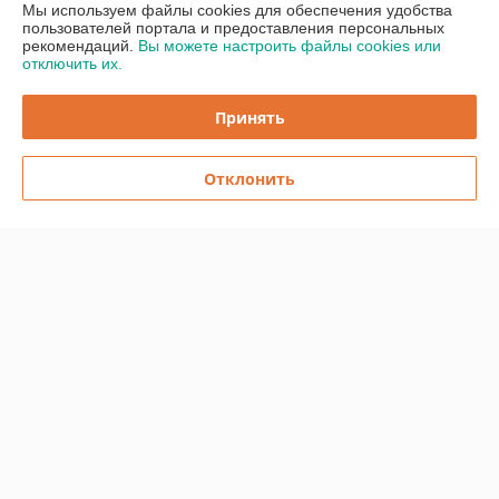
Мы используем файлы cookies для обеспечения удобства
пользователей портала и предоставления персональных
рекомендаций.
Вы можете настроить файлы cookies или
О нас
отключить их.
Контакты
Принять
Доставка и оплата
Отклонить
График работы
Полная версия сайта
Политика обработки cookies
Сайт создан на платформе Deal.by
Информация для покупателя
Индивидуальный предприниматель:
ИП Бицан Вадим Михайлович
220089, г. Минск, ул. Папанина, 15-44