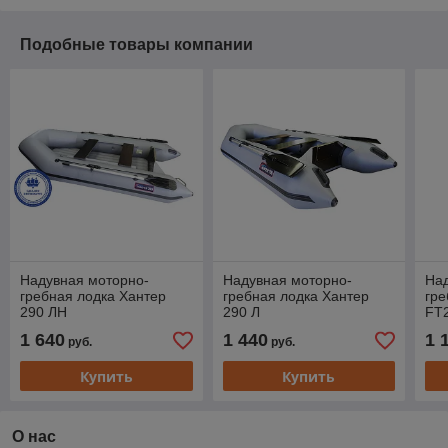
Подобные товары компании
Надувная моторно-
Надувная моторно-
На
гребная лодка Хантер
гребная лодка Хантер
гре
290 ЛН
290 Л
FT
1 640
1 440
1 
руб.
руб.
Купить
Купить
О нас