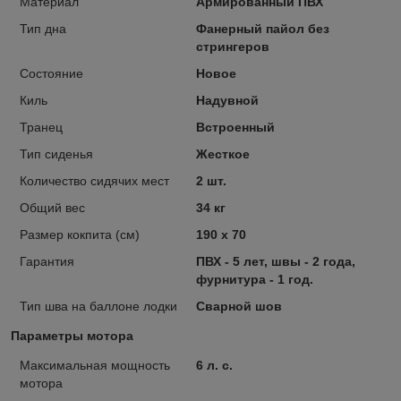
Материал
Армированный ПВХ
Тип дна
Фанерный пайол без
стрингеров
Состояние
Новое
Киль
Надувной
Транец
Встроенный
Тип сиденья
Жесткое
Количество сидячих мест
2 шт.
Общий вес
34 кг
Размер кокпита (см)
190 х 70
Гарантия
ПВХ - 5 лет, швы - 2 года,
фурнитура - 1 год.
Тип шва на баллоне лодки
Сварной шов
Параметры мотора
Максимальная мощность
6 л. с.
мотора