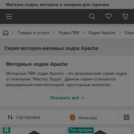
Магазин лодок, моторов и товаров для туризма
Товары и услуги
Лодки ПВХ
Лодки Apache
Сери
Серия моторно-килевых лодок Apache
Моторные лодки Apache
Моторные ПВХ лодки Apache - это флагманская серия лодок
от компании "Мастер Лодок". Данная серия отличается
расширенной комплектацией, просторным кокпитом,
внушительным диаметром баллонов, а так же отличными
мореходными характеристиками и большим запасом
Показать всё
прочности и надежности. Моторно-килевые лодки Апачи
комплектуются надежным 12 мм пайолом и мощным 27 мм
транцем, что позволяет использовать подвесной мотор
Сортировка
0
Фильтры
мощностью 15-18 л.с.
Вы можете купить моторную килевую лодку Апачи в Минске
Топ продаж
или с доставкой по Беларуси позвонив нашим менеджерам