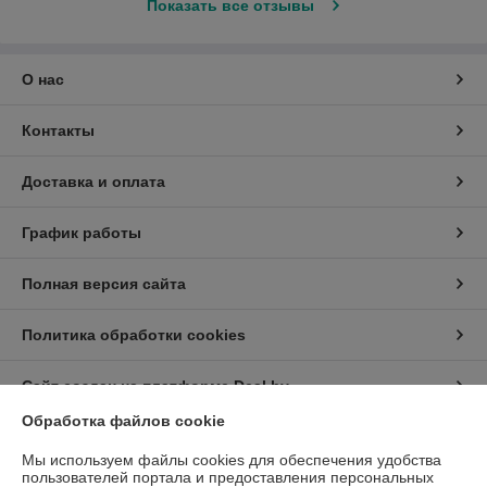
Показать все отзывы
О нас
Контакты
Доставка и оплата
График работы
Полная версия сайта
Политика обработки cookies
Сайт создан на платформе Deal.by
Обработка файлов cookie
Информация для покупателя
Мы используем файлы cookies для обеспечения удобства
пользователей портала и предоставления персональных