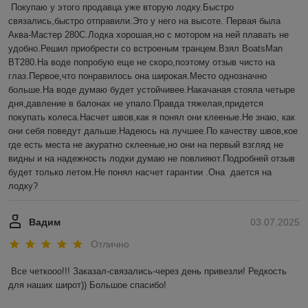
Покупаю у этого продавца уже вторую лодку.Быстро 
связались,быстро отправили.Это у него на высоте. Первая была 
Аква-Мастер 280С.Лодка хорошая,но с мотором на ней плавать не 
удобно.Решил приобрести со встроеным транцем.Взял BoatsMan 
BT280.На воде попробую еще не скоро,поэтому отзыв чисто на 
глаз.Первое,что понравилось она широкая.Место однозначно 
больше.На воде думаю будет устойчивее.Накачаная стояла четыре 
дня,давление в балонах не упало.Правда тяжелая,придется 
покупать колеса.Насчет швов,как я понял они клееные.Не знаю, как 
они себя поведут дальше.Надеюсь на лучшее.По качеству швов,кое 
где есть места не акуратно склееные,но они на первый взгляд не 
видны и на надежность лодки думаю не повлияют.Подробней отзыв 
будет только летом.Не понял насчет гарантии .Она  дается на 
лодку?
Вадим
03.07.2025
Отлично
Все четкооо!!! Заказал-связались-через день привезли! Редкость 
для наших широт)) Большое спасибо!