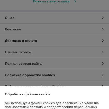
Показать все отзывы
О нас
Контакты
Доставка и оплата
График работы
Полная версия сайта
Политика обработки cookies
Сайт создан на платформе Deal.by
Обработка файлов cookie
Информация для покупателя
Мы используем файлы cookies для обеспечения удобства
пользователей портала и предоставления персональных