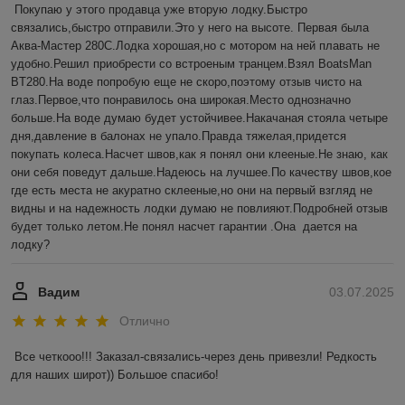
Покупаю у этого продавца уже вторую лодку.Быстро 
связались,быстро отправили.Это у него на высоте. Первая была 
Аква-Мастер 280С.Лодка хорошая,но с мотором на ней плавать не 
удобно.Решил приобрести со встроеным транцем.Взял BoatsMan 
BT280.На воде попробую еще не скоро,поэтому отзыв чисто на 
глаз.Первое,что понравилось она широкая.Место однозначно 
больше.На воде думаю будет устойчивее.Накачаная стояла четыре 
дня,давление в балонах не упало.Правда тяжелая,придется 
покупать колеса.Насчет швов,как я понял они клееные.Не знаю, как 
они себя поведут дальше.Надеюсь на лучшее.По качеству швов,кое 
где есть места не акуратно склееные,но они на первый взгляд не 
видны и на надежность лодки думаю не повлияют.Подробней отзыв 
будет только летом.Не понял насчет гарантии .Она  дается на 
лодку?
Вадим
03.07.2025
Отлично
Все четкооо!!! Заказал-связались-через день привезли! Редкость 
для наших широт)) Большое спасибо!