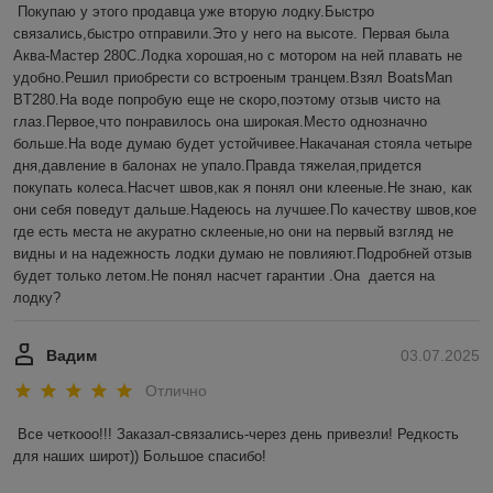
Покупаю у этого продавца уже вторую лодку.Быстро 
связались,быстро отправили.Это у него на высоте. Первая была 
Аква-Мастер 280С.Лодка хорошая,но с мотором на ней плавать не 
удобно.Решил приобрести со встроеным транцем.Взял BoatsMan 
BT280.На воде попробую еще не скоро,поэтому отзыв чисто на 
глаз.Первое,что понравилось она широкая.Место однозначно 
больше.На воде думаю будет устойчивее.Накачаная стояла четыре 
дня,давление в балонах не упало.Правда тяжелая,придется 
покупать колеса.Насчет швов,как я понял они клееные.Не знаю, как 
они себя поведут дальше.Надеюсь на лучшее.По качеству швов,кое 
где есть места не акуратно склееные,но они на первый взгляд не 
видны и на надежность лодки думаю не повлияют.Подробней отзыв 
будет только летом.Не понял насчет гарантии .Она  дается на 
лодку?
Вадим
03.07.2025
Отлично
Все четкооо!!! Заказал-связались-через день привезли! Редкость 
для наших широт)) Большое спасибо!